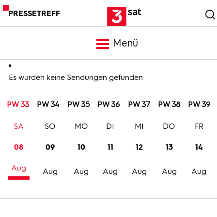
PRESSETREFF
Menü
Meldungen
Es wurden keine Sendungen gefunden
PW 33
PW 34
PW 35
PW 36
PW 37
PW 38
PW 39
Programm
SA
SO
MO
DI
MI
DO
FR
Mediathek
08
09
10
11
12
13
14
Aug
Trailer
Aug
Aug
Aug
Aug
Aug
Aug
Bilder