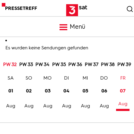
PRESSETREFF
Menü
Meldungen
Es wurden keine Sendungen gefunden
PW 32
PW 33
PW 34
PW 35
PW 36
PW 37
PW 38
PW 39
Programm
SA
SO
MO
DI
MI
DO
FR
Mediathek
01
02
03
04
05
06
07
Aug
Trailer
Aug
Aug
Aug
Aug
Aug
Aug
Bilder