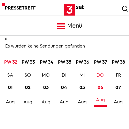
PRESSETREFF
Menü
Meldungen
Es wurden keine Sendungen gefunden
PW 32
PW 33
PW 34
PW 35
PW 36
PW 37
PW 38
Programm
SA
SO
MO
DI
MI
DO
FR
Mediathek
01
02
03
04
05
06
07
Aug
Trailer
Aug
Aug
Aug
Aug
Aug
Aug
Bilder