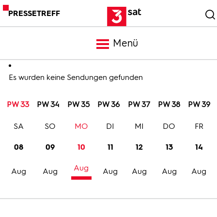
PRESSETREFF
Menü
Meldungen
Es wurden keine Sendungen gefunden
PW 33
PW 34
PW 35
PW 36
PW 37
PW 38
PW 39
Programm
SA
SO
MO
DI
MI
DO
FR
Mediathek
08
09
10
11
12
13
14
Aug
Trailer
Aug
Aug
Aug
Aug
Aug
Aug
Bilder