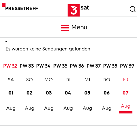
PRESSETREFF
Menü
Meldungen
Es wurden keine Sendungen gefunden
PW 32
PW 33
PW 34
PW 35
PW 36
PW 37
PW 38
PW 39
Programm
SA
SO
MO
DI
MI
DO
FR
Mediathek
01
02
03
04
05
06
07
Aug
Trailer
Aug
Aug
Aug
Aug
Aug
Aug
Bilder