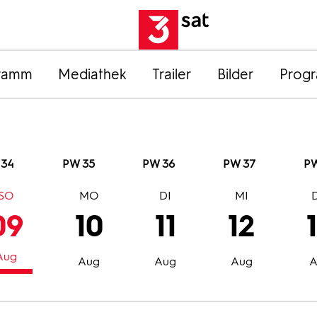
ramm
Mediathek
Trailer
Bilder
Prog
 34
PW 35
PW 36
PW 37
PW
SO
MO
DI
MI
09
10
11
12
Aug
Aug
Aug
Aug
A