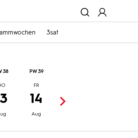
rammwochen
3sat
 38
PW 39
DO
FR
SA
SO
13
14
15
16
Aug
Aug
ug
Aug