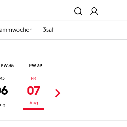
rammwochen
3sat
PW 38
PW 39
DO
FR
SA
SO
06
07
08
09
Aug
Aug
Aug
ug