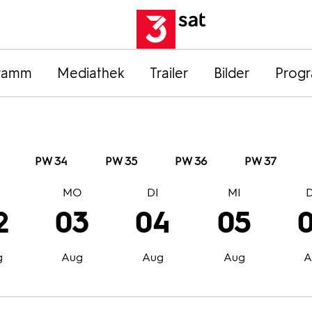
ramm
Mediathek
Trailer
Bilder
Prog
PW 34
PW 35
PW 36
PW 37
O
MO
DI
MI
2
03
04
05
g
Aug
Aug
Aug
A