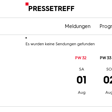
PRESSETREFF
Meldungen
Prog
Es wurden keine Sendungen gefunden
PW 32
PW 33
SA
S
01
0
Aug
Au