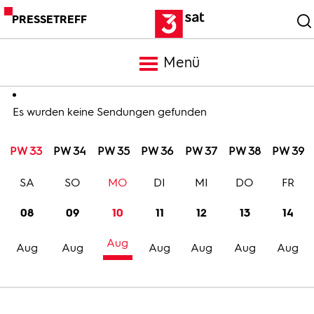
PRESSETREFF
Menü
Meldungen
Es wurden keine Sendungen gefunden
PW 33
PW 34
PW 35
PW 36
PW 37
PW 38
PW 39
Programm
SA
SO
MO
DI
MI
DO
FR
Mediathek
08
09
10
11
12
13
14
Aug
Trailer
Aug
Aug
Aug
Aug
Aug
Aug
Bilder