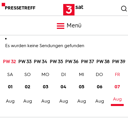
PRESSETREFF
Menü
Meldungen
Es wurden keine Sendungen gefunden
PW 32
PW 33
PW 34
PW 35
PW 36
PW 37
PW 38
PW 39
Programm
SA
SO
MO
DI
MI
DO
FR
Mediathek
01
02
03
04
05
06
07
Aug
Trailer
Aug
Aug
Aug
Aug
Aug
Aug
Bilder