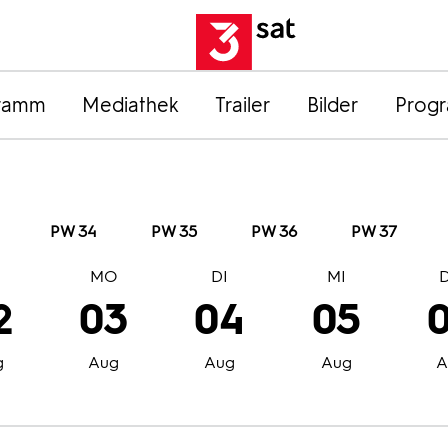
ramm
Mediathek
Trailer
Bilder
Prog
PW 34
PW 35
PW 36
PW 37
O
MO
DI
MI
2
03
04
05
g
Aug
Aug
Aug
A