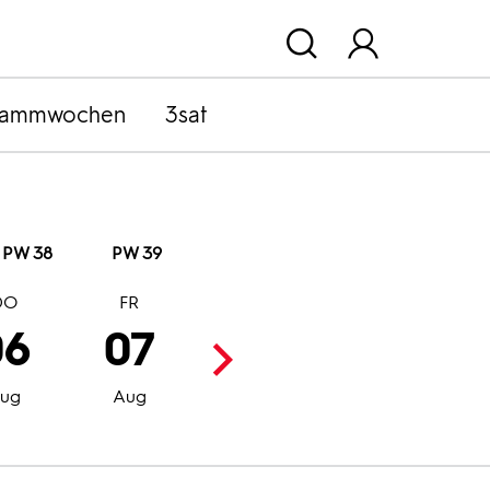
rammwochen
3sat
PW 38
PW 39
DO
FR
SA
SO
06
07
08
09
ug
Aug
Aug
Aug