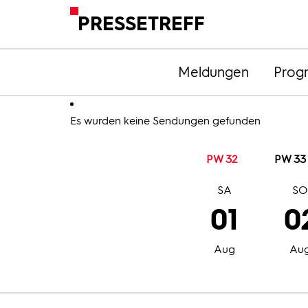
PRESSETREFF
Meldungen
Prog
Es wurden keine Sendungen gefunden
PW 32
PW 33
SA
S
01
0
Aug
Au