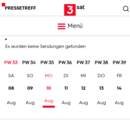
PRESSETREFF
Menü
Meldungen
Es wurden keine Sendungen gefunden
PW 33
PW 34
PW 35
PW 36
PW 37
PW 38
PW 39
Programm
SA
SO
MO
DI
MI
DO
FR
Mediathek
08
09
10
11
12
13
14
Aug
Trailer
Aug
Aug
Aug
Aug
Aug
Aug
Bilder