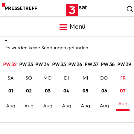
PRESSETREFF
Menü
Meldungen
Es wurden keine Sendungen gefunden
PW 32
PW 33
PW 34
PW 35
PW 36
PW 37
PW 38
PW 39
Programm
SA
SO
MO
DI
MI
DO
FR
Mediathek
01
02
03
04
05
06
07
Aug
Trailer
Aug
Aug
Aug
Aug
Aug
Aug
Bilder