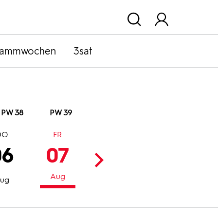
rammwochen
3sat
PW 38
PW 39
DO
FR
SA
SO
06
07
08
09
Aug
Aug
Aug
ug