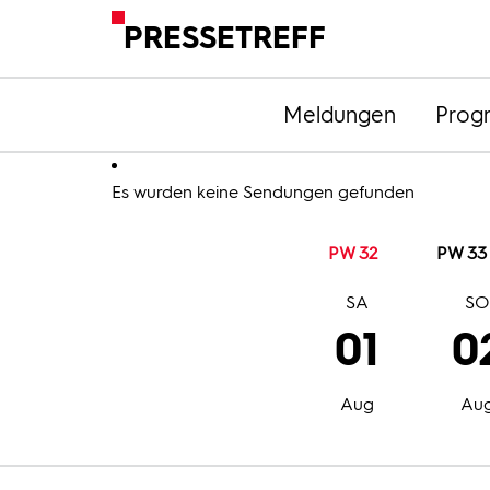
PRESSETREFF
Meldungen
Prog
Es wurden keine Sendungen gefunden
PW 32
PW 33
SA
S
01
0
Aug
Au