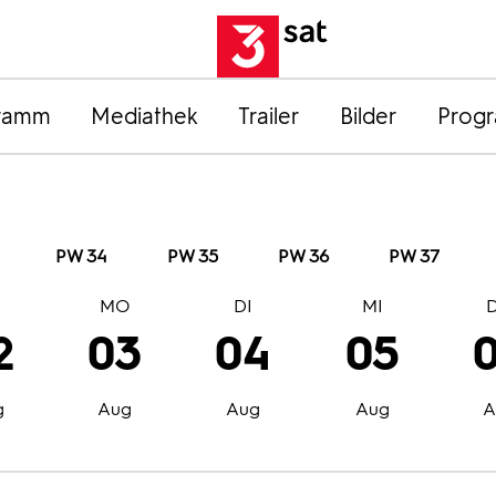
ramm
Mediathek
Trailer
Bilder
Prog
PW 34
PW 35
PW 36
PW 37
O
MO
DI
MI
2
03
04
05
g
Aug
Aug
Aug
A