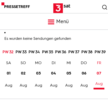
PRESSETREFF
Menü
Meldungen
Es wurden keine Sendungen gefunden
PW 32
PW 33
PW 34
PW 35
PW 36
PW 37
PW 38
PW 39
Programm
SA
SO
MO
DI
MI
DO
FR
Mediathek
01
02
03
04
05
06
07
Aug
Trailer
Aug
Aug
Aug
Aug
Aug
Aug
Bilder