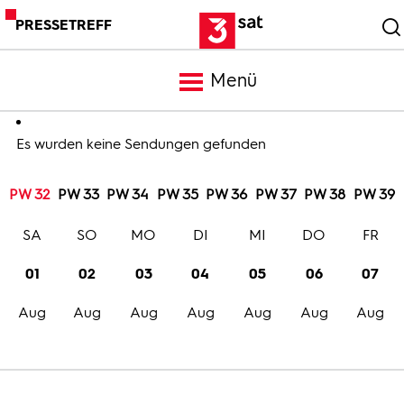
PRESSETREFF
Menü
Meldungen
Es wurden keine Sendungen gefunden
PW 32
PW 33
PW 34
PW 35
PW 36
PW 37
PW 38
PW 39
Programm
SA
SO
MO
DI
MI
DO
FR
Mediathek
01
02
03
04
05
06
07
Aug
Aug
Aug
Aug
Aug
Aug
Aug
Trailer
Bilder