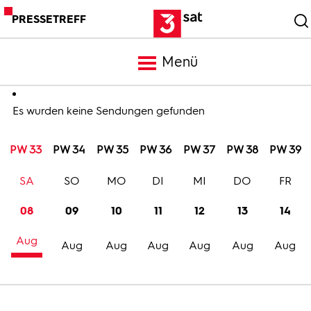
PRESSETREFF
Menü
Meldungen
Es wurden keine Sendungen gefunden
PW 33
PW 34
PW 35
PW 36
PW 37
PW 38
PW 39
Programm
SA
SO
MO
DI
MI
DO
FR
Mediathek
08
09
10
11
12
13
14
Aug
Trailer
Aug
Aug
Aug
Aug
Aug
Aug
Bilder