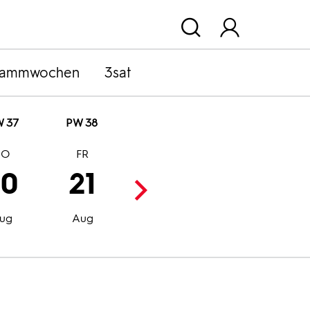
rammwochen
3sat
 37
PW 38
DO
FR
SA
SO
20
21
22
23
Aug
Aug
ug
Aug