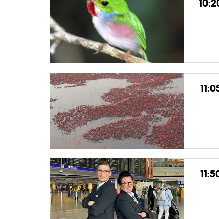
10:2
11:0
11:5