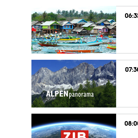
06:3
07:3
08:0