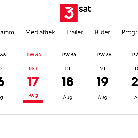
ramm
Mediathek
Trailer
Bilder
Prog
33
PW 34
PW 35
PW 36
PW
O
MO
DI
MI
6
17
18
19
Aug
g
Aug
Aug
A