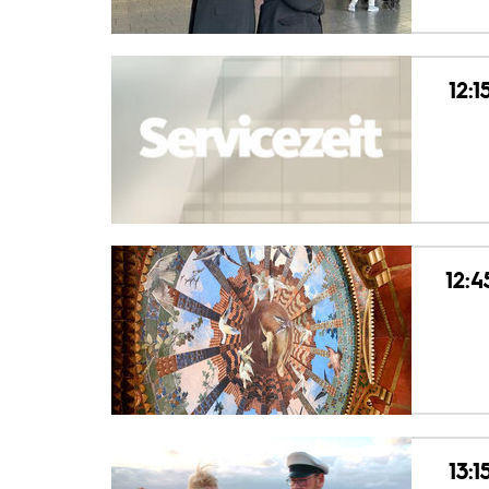
12:1
12:4
13:1