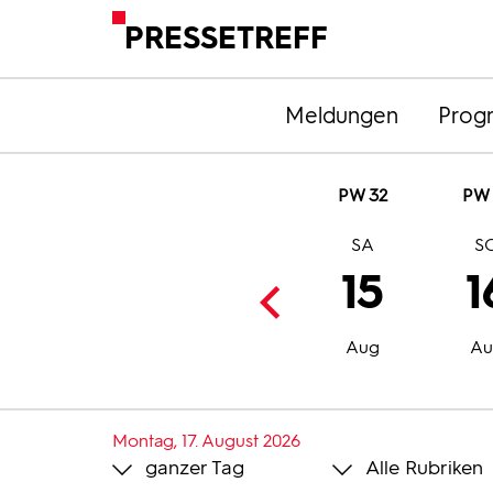
PRESSETREFF
Meldungen
Prog
PW 32
PW 
I
DO
FR
SA
S
2
13
14
15
1
g
Aug
Aug
Aug
Au
Montag, 17. August 2026
ganzer Tag
Alle Rubriken