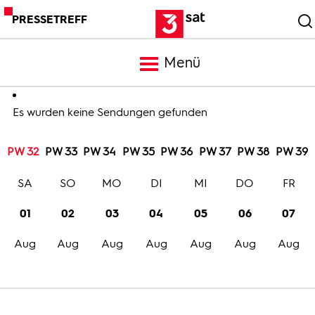
PRESSETREFF
Menü
Meldungen
Es wurden keine Sendungen gefunden
PW 32
PW 33
PW 34
PW 35
PW 36
PW 37
PW 38
PW 39
Programm
SA
SO
MO
DI
MI
DO
FR
Mediathek
01
02
03
04
05
06
07
Aug
Aug
Aug
Aug
Aug
Aug
Aug
Trailer
Bilder