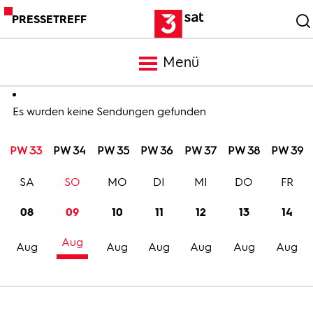
PRESSETREFF
Menü
Meldungen
Es wurden keine Sendungen gefunden
PW 33
PW 34
PW 35
PW 36
PW 37
PW 38
PW 39
Programm
SA
SO
MO
DI
MI
DO
FR
Mediathek
08
09
10
11
12
13
14
Aug
Trailer
Aug
Aug
Aug
Aug
Aug
Aug
Bilder