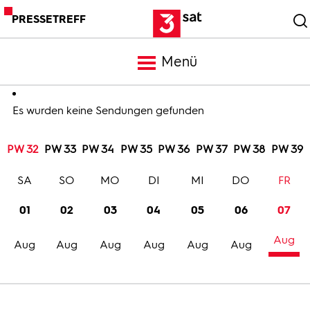
PRESSETREFF
Menü
Meldungen
Es wurden keine Sendungen gefunden
PW 32
PW 33
PW 34
PW 35
PW 36
PW 37
PW 38
PW 39
Programm
SA
SO
MO
DI
MI
DO
FR
Mediathek
01
02
03
04
05
06
07
Aug
Trailer
Aug
Aug
Aug
Aug
Aug
Aug
Bilder