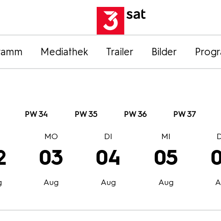
ramm
Mediathek
Trailer
Bilder
Prog
PW 34
PW 35
PW 36
PW 37
O
MO
DI
MI
2
03
04
05
g
Aug
Aug
Aug
A