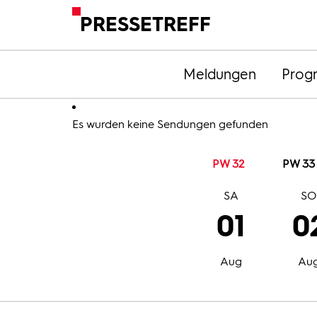
PRESSETREFF
Meldungen
Prog
Es wurden keine Sendungen gefunden
PW 32
PW 33
SA
S
01
0
Aug
Au