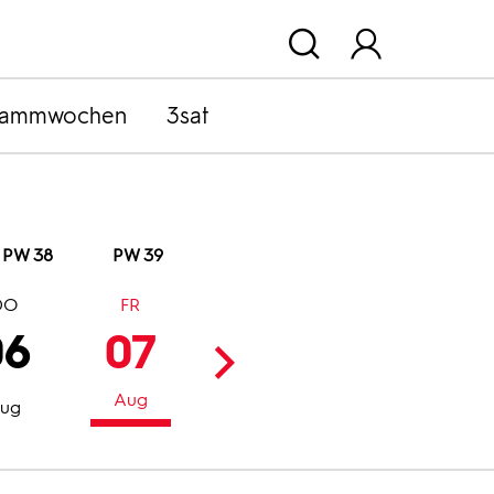
rammwochen
3sat
PW 38
PW 39
DO
FR
SA
SO
06
07
08
09
Aug
Aug
Aug
ug