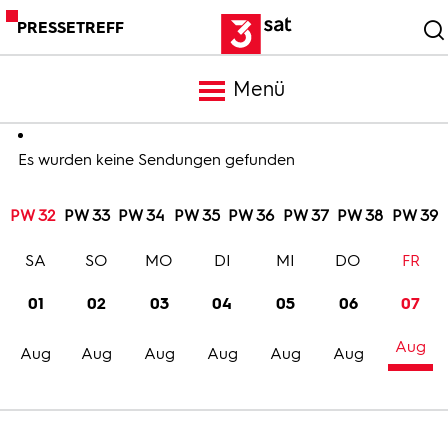
PRESSETREFF
Menü
Meldungen
Es wurden keine Sendungen gefunden
PW 32
PW 33
PW 34
PW 35
PW 36
PW 37
PW 38
PW 39
Programm
SA
SO
MO
DI
MI
DO
FR
Mediathek
01
02
03
04
05
06
07
Aug
Trailer
Aug
Aug
Aug
Aug
Aug
Aug
Bilder