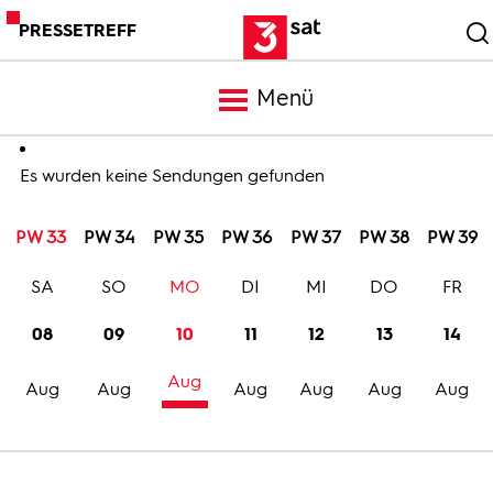
PRESSETREFF
Menü
Meldungen
Es wurden keine Sendungen gefunden
PW 33
PW 34
PW 35
PW 36
PW 37
PW 38
PW 39
Programm
SA
SO
MO
DI
MI
DO
FR
Mediathek
08
09
10
11
12
13
14
Aug
Trailer
Aug
Aug
Aug
Aug
Aug
Aug
Bilder