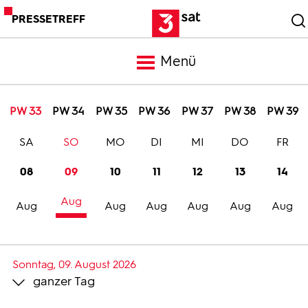
PRESSETREFF
Menü
Meldungen
PW 33
PW 34
PW 35
PW 36
PW 37
PW 38
PW 39
SA
SO
MO
DI
MI
DO
FR
Programm
08
09
10
11
12
13
14
Mediathek
Aug
Aug
Aug
Aug
Aug
Aug
Aug
Trailer
Sonntag, 09. August 2026
ganzer Tag
Bilder