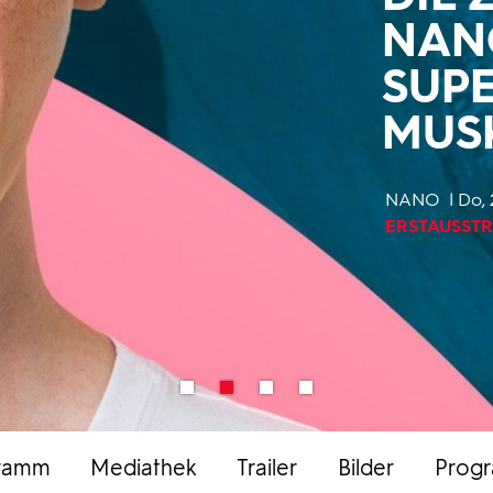
NAN
SUP
MUS
NANO
Do, 
ERSTAUSST
ramm
Mediathek
Trailer
Bilder
Prog