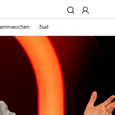
rammwochen
3sat