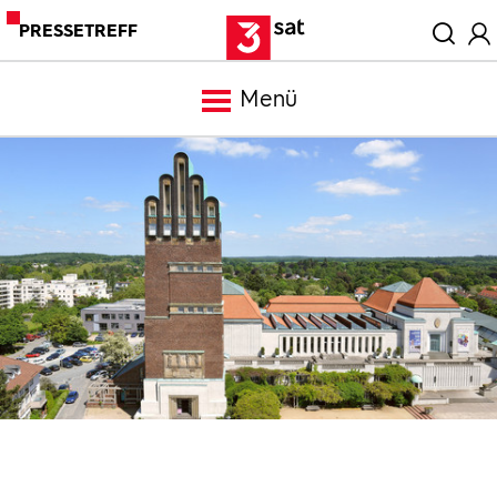
PRESSETREFF
Menü
Meldungen
Programm
Mediathek
Trailer
Bilder