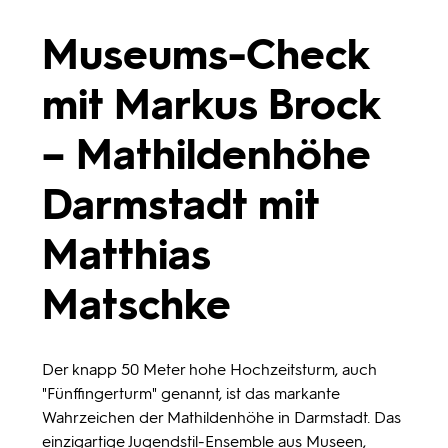
Programmwochen
Museums-Check
mit Markus Brock
3sat
– Mathildenhöhe
Darmstadt mit
Matthias
Matschke
Der knapp 50 Meter hohe Hochzeitsturm, auch
"Fünffingerturm" genannt, ist das markante
Wahrzeichen der Mathildenhöhe in Darmstadt. Das
einzigartige Jugendstil-Ensemble aus Museen,