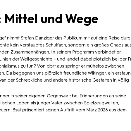
: Mittel und Wege
ge" nimmt Stefan Danziger das Publikum mit auf eine Reise durc
ichte kein verstaubtes Schulfach, sondern ein großes Chaos au
henden Zusammenhängen. In seinem Programm verbindet er
inien der Weltgeschichte – und landet dabei plötzlich bei der F
onialismus zu tun? Von dort aus springt er mühelos zwischen
. Da begegnen uns plötzlich freundliche Wikinger, ein erstaun
an der Schreckliche und andere historische Gestalten in völlig
ner in seiner eigenen Gegenwart: bei Erinnerungen an seine
ischen Leben als junger Vater zwischen Spielzeugwelten,
ern. 3sat präsentiert seinen Auftritt vom März 2026 aus dem