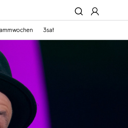
rammwochen
3sat