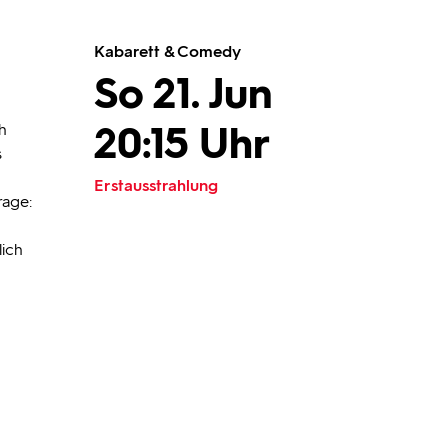
Kabarett & Comedy
So 21. Jun
20:15 Uhr
h
s
Erstausstrahlung
rage:
lich