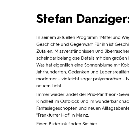
Stefan Danziger
In seinem aktuellen Programm "Mittel und We
Geschichte und Gegenwart. Für ihn ist Gesch
Zufällen, Missverständnissen und überrasc
scheinbar belanglose Details mit den großen L
Was hat eigentlich eine Sonnenblume mit Kol
Jahrhunderten, Gedanken und Lebensrealitäten
moderner – vielleicht sogar polyamoröser – Iw
neuem Licht.
Immer wieder landet der Prix-Pantheon-Gewin
Kindheit im Ostblock und im wunderbar chaot
Fantasiegeschöpfen und neuen Alltagsabenteu
"Frankfurter Hof" in Mainz.
Einen Bilderlink finden Sie
hier
.