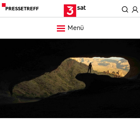
PRESSETREFF
Menü
Meldungen
Programm
Mediathek
Trailer
Bilder