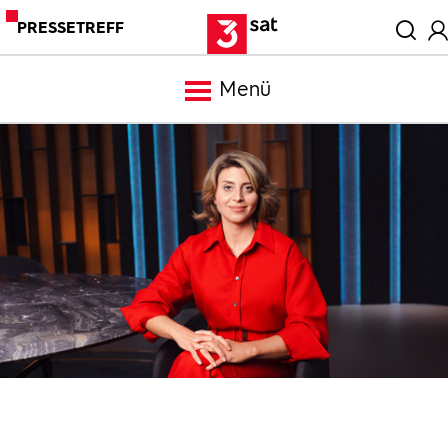
PRESSETREFF
Menü
Meldungen
Programm
Mediathek
Trailer
Bilder